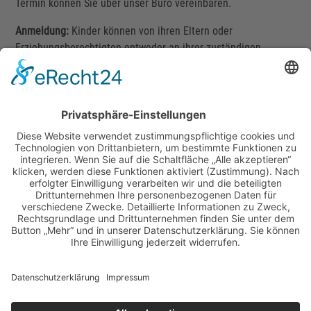
Termin können Sie über unser Büro vereinbaren.
Anmeldung:
Kinder können von ihren Eltern oder
Erziehungsberechtigten entweder an ihrer zuständigen
Grundschule oder direkt am Förderzentrum angemeldet
werden.
Sonderpädagogisches
Förderzentrum Landshut-Stadt
Schulstraße 3
84036 Landshut
Tel. 0871 / 43 09 80 90
Fax 0871 / 43 09 80 91 9
mail@sfz-landshut-stadt.de
Termine
Berichte