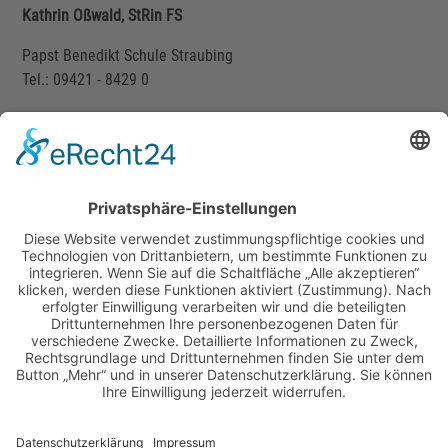
Kathrin Oßwald, StRin FS
Papst Benedikt Schule Straubing
Tel.: 09421 - 8429 0
k.osswald@papstbenediktschule.de
Sonderpädagogisches
Förderzentrum Landshut-Stadt
Schulstraße 3
84036 Landshut
Tel. 0871 / 43 09 80 90
Fax 0871 / 43 09 80 91 9
mail@sfz-landshut-stadt.de